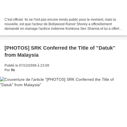
C'est officiel. Ils ne l'ont pas encore rendu public pour le moment, mais la
nouvelle, est que l'acteur de Bollywood Ranvir Shorey a officiellement
demandé en mariage l'actrice indienne Konkona Sen Sharma et lui a offert
une alliance. Il semble que l'acteur...
[PHOTOS] SRK Conferred the Title of "Datuk"
from Malaysia
Publié le 07/12/2008 à 23:00
Par
fix