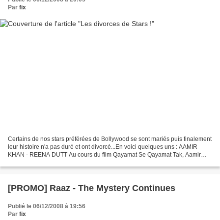
Par
fix
Certains de nos stars préférées de Bollywood se sont mariés puis finalement
leur histoire n'a pas duré et ont divorcé...En voici quelques uns : AAMIR
KHAN - REENA DUTT Au cours du film Qayamat Se Qayamat Tak, Aamir
Khan s'est avec marié avec Reena Dutta....
[PROMO] Raaz - The Mystery Continues
Publié le 06/12/2008 à 19:56
Par
fix